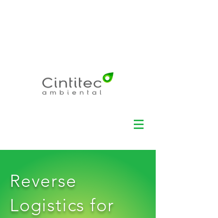
Electronic Recycling -
Environmental
Management - Data
Security +55 11
3360-
3100
Reverse
Logistics for